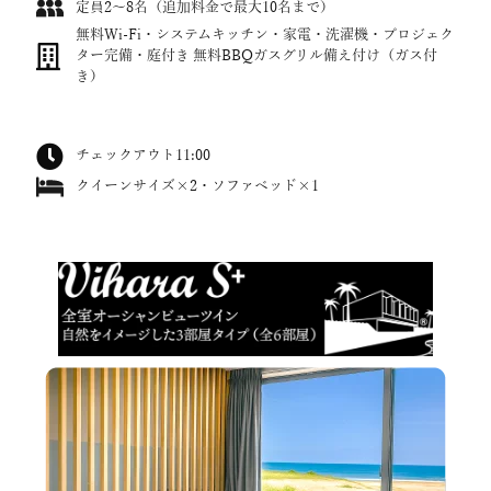
定員2〜8名（追加料金で最大10名まで）
無料Wi-Fi・システムキッチン・家電・洗濯機・プロジェク
ター完備・庭付き 無料BBQガスグリル備え付け（ガス付
き）
チェックアウト11:00
クイーンサイズ×2・ソファベッド×1