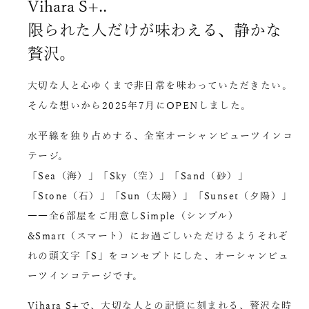
Vihara S+..
限られた人だけが味わえる、静かな
贅沢。
大切な人と心ゆくまで非日常を味わっていただきたい。
そんな想いから2025年7月にOPENしました。
水平線を独り占めする、全室オーシャンビューツインコ
テージ。
「Sea（海）」「Sky（空）」「Sand（砂）」
「Stone（石）」「Sun（太陽）」「Sunset（夕陽）」
――全6部屋をご用意しSimple（シンプル）
&Smart（スマート）にお過ごしいただけるようそれぞ
れの頭文字「S」をコンセプトにした、オーシャンビュ
ーツインコテージです。
Vihara S+で、大切な人との記憶に刻まれる、贅沢な時