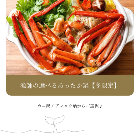
漁師の選べるあったか鍋【冬限定】
カニ鍋 / アンコウ鍋からご選択♪